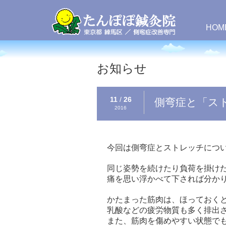
HOM
お知らせ
11
/
26
側弯症と「ス
2016
今回は側弯症とストレッチにつ
同じ姿勢を続けたり負荷を掛け
痛を思い浮かべて下されば分か
かたまった筋肉は、
ほっておく
乳酸などの疲労物質も多く排出
また、筋肉を傷めやすい状態で