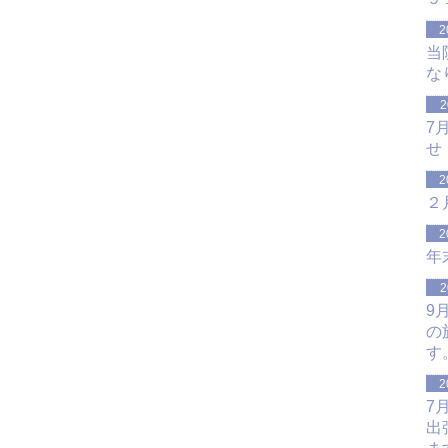
2
当
な
2
7
せ
2
２
2
年
2
9
の
す
2
7
出