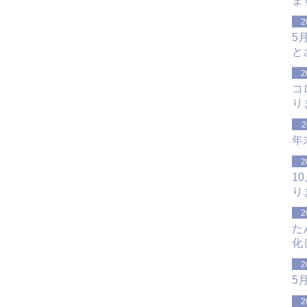
ま
2
5
と
2
コ
り
2
年
2
1
り
2
た
化
2
5
2