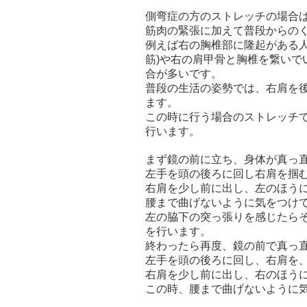
側弯症の方のストレッチの場合
筋肉の緊張に加えて普段からの
例えば右の胸椎部に隆起がある人
筋)や右の肩甲骨と胸椎を繋いでい
合が多いです。
普段の生活の姿勢では、右肩を
ます。
この時に行う場合のストレッチ
行います。
まず鏡の前に立ち、身体が真っ
左手を頭の後ろに回し右肩を掴
右肩を少し前に出し、左のほう
腰まで曲げないように気をつけ
左の脇下の突っ張りを感じたら
を行います。
終わったら再度、鏡の前で真っ
左手を頭の後ろに回し、右肩を
右肩を少し前に出し、右のほう
この時、腰まで曲げないように