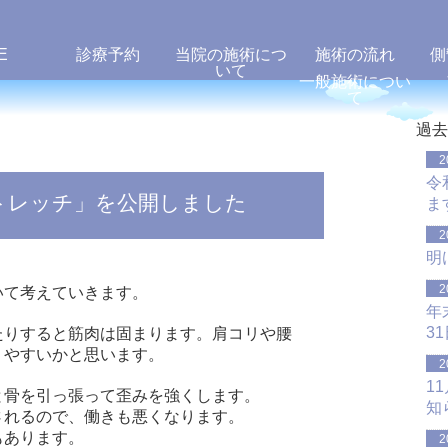
E
診療予約
当院の施術につ
施術の流れ
側
いて
一般施術につい
て
過去
2
令
トレッチ」を公開しました
ま
2
明
2
いて考えていきます。
年
3
たりすると筋肉は固まります。肩コリや腰
りやすいかと思います。
2
1
と骨を引っ張って歪みを強くします。
知
されるので、働きも悪くなります。
もあります。
2