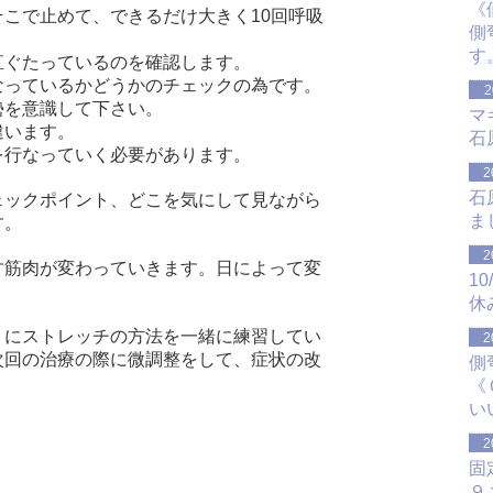
《
そこで止めて、
できるだけ大きく10回呼吸
側
す
直ぐたっているのを確認します。
なっているかどうかのチェックの為です。
2
勢を意識して下さい。
マ
違います。
石
を行なっていく必要があります。
2
石
ェックポイント、どこを気にして見ながら
ま
す。
2
す筋肉が変わっていきます。日によって変
1
休
うにストレッチの方法を一緒に練習してい
2
次回の治療の際に微調整をして、症状の改
側
《
い
2
固
９