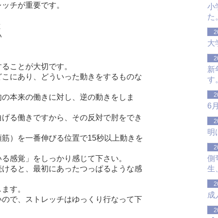
レッチが重要です。
小
た
と
2
い
大
、
2
することが大切です。
新
どこにあり、
どういった動きをするものな
す
2
肉の本来の働きに対し、逆の動きをしま
6
曲げる働きですから、
その反対で肘をでき
2
明
筋）を一番伸びる位置で15秒以上動きを
2
いる感覚」をしっかり感じて下さい。
側
続けると、最初にあったつっぱるような感
生
2
します。
成
いので、
ストレッチはゆっくり行なって下
2