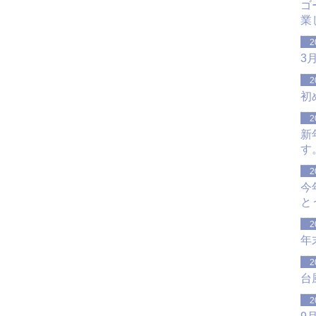
ゴ
業
2
3
2
初
2
新
す
2
今
と
2
年
2
台
2