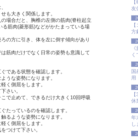
【
は、
友
くせも大きく関係します。
2
の場合だと、胸椎の左側の筋肉(
脊柱起立
【
る筋肉(菱形筋)
などがかたまっている場
方
後ろの方に引き、
体を左に倒す傾向があり
2
《
では筋肉だけでなく日常の姿勢も意
識して
く
2
国
直ぐである状態を確認します。
用
むような姿勢になります。
に軽く側屈をします。
2
て下さい。
【
そこで止めて、
できるだけ大きく10回呼吸
休
直ぐたっているのを確認します。
2
、触るような姿勢になります。
年
に軽く側屈をします。
し
気をつけて下さい。
2