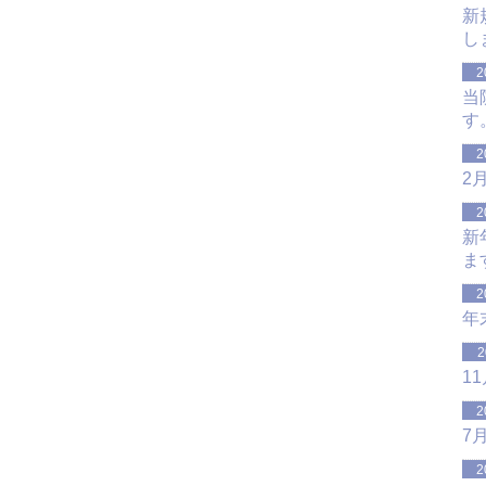
新
し
2
当
す
2
2
2
新
ま
2
年
2
1
2
7
2