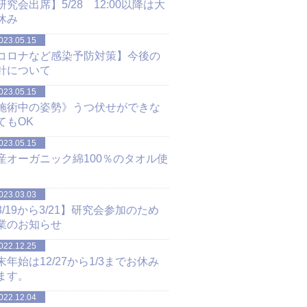
研究会出席】5/28 12:00以降は大
休み
023.05.15
コロナなど感染予防対策】今後の
針について
023.05.15
施術中の姿勢》うつ伏せができな
てもOK
023.05.15
産オーガニック綿100％のタオル使
023.03.03
3/19から3/21】研究会参加のため
業のお知らせ
022.12.25
末年始は12/27から1/3までお休み
ます。
022.12.04