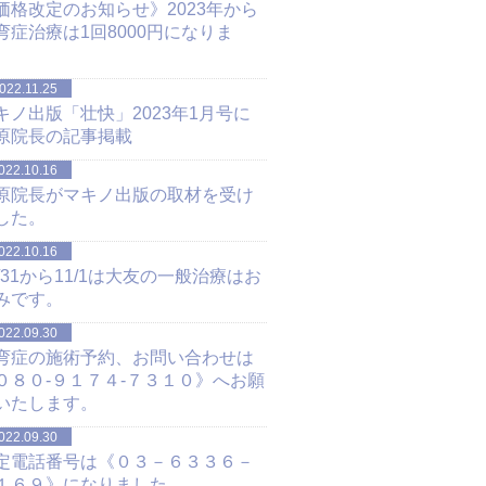
価格改定のお知らせ》2023年から
弯症治療は1回8000円になりま
。
022.11.25
キノ出版「壮快」2023年1月号に
原院長の記事掲載
022.10.16
原院長がマキノ出版の取材を受け
した。
022.10.16
0/31から11/1は大友の一般治療はお
みです。
022.09.30
弯症の施術予約、お問い合わせは
０８０-９１７４-７３１０》へお願
いたします。
022.09.30
定電話番号は《０３－６３３６－
１６９》になりました。